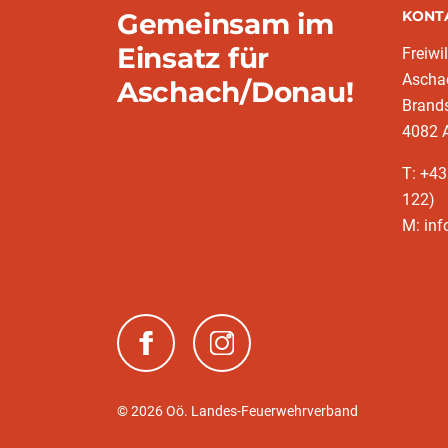
Gemeinsam im
KONT
Einsatz für
Freiwi
Ascha
Aschach/Donau!
Brands
4082 
T: +43
122)
M: in
(neues Fenster)
(neues Fenster)
© 2026 Oö. Landes-Feuerwehrverband