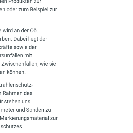
hen Produkten zur
n oder zum Beispiel zur
e wird an der Oö.
ben. Dabei liegt der
räfte sowie der
rsunfällen mit
 Zwischenfällen, wie sie
ten können.
trahlenschutz-
im Rahmen des
ür stehen uns
simeter und Sonden zu
 Markierungsmaterial zur
nschutzes.