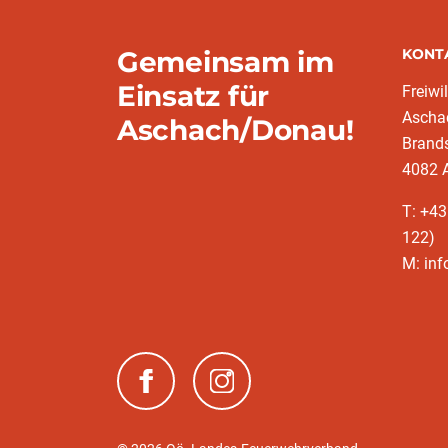
Gemeinsam im
KONT
Einsatz für
Freiwi
Ascha
Aschach/Donau!
Brands
4082 
T: +43
122)
M: in
(neues Fenster)
(neues Fenster)