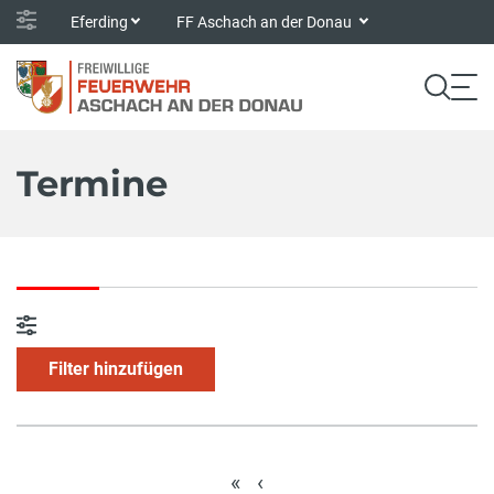
Eferding
FF Aschach an der Donau
Termine
Filter hinzufügen
«
‹